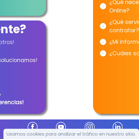
¿Qué neces
Online?
¿Qué servi
ente?
contratar
¿Mi inform
tros!
¿Cuáles s
solucionamos!
o
erencias!
Usamos cookies para analizar el tráfico en nuestro sitio.