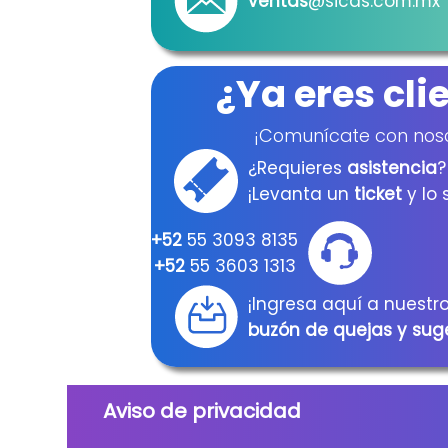
ventas
@sicas.com.mx
¿Ya eres cli
¡Comunícate con noso
¿Requieres
asistencia
?
¡Levanta un
ticket
y lo 
+52
55 3093 8135
+52
55 3603 1313
¡Ingresa aquí a nuestr
buzón de quejas y sug
Aviso de privacidad