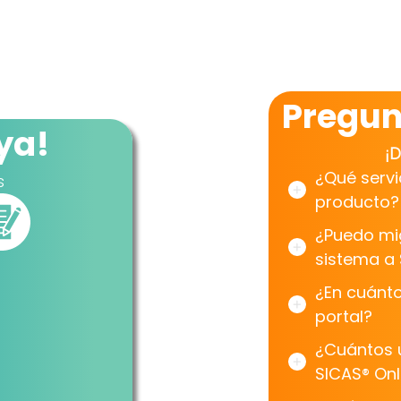
Pregun
ya!
¡
¿Qué servi
s
producto?
¿Puedo mig
sistema a 
¿En cuánt
portal?
¿Cuántos 
SICAS® Onl