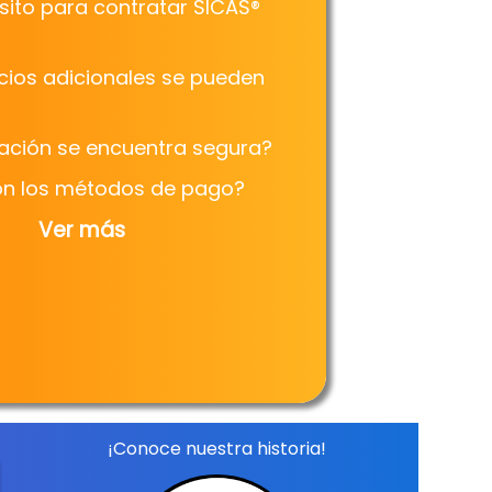
ito para contratar SICAS®
cios adicionales se pueden
?
ación se encuentra segura?
on los métodos de pago?
Ver más
¡Conoce nuestra historia!