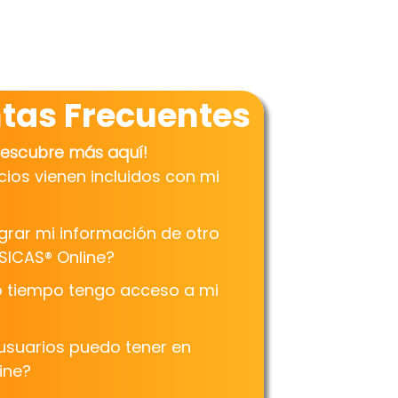
tas Frecuentes
Descubre más aquí!
cios vienen incluidos con mi
rar mi información de otro
SICAS® Online?
o tiempo tengo acceso a mi
usuarios puedo tener en
ine?