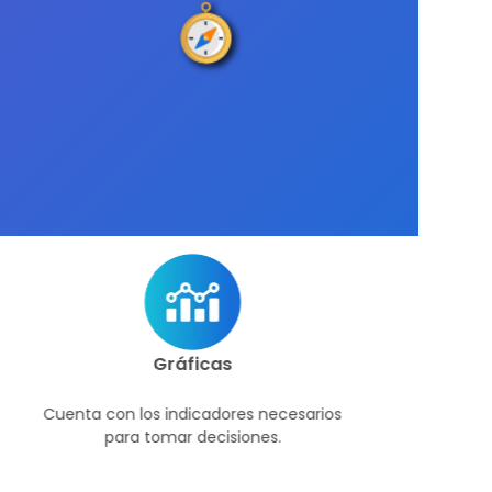
Gráficas
Administraci
los indicadores necesarios
Logra tus metas controla
 tomar decisiones.
cartera de manera in