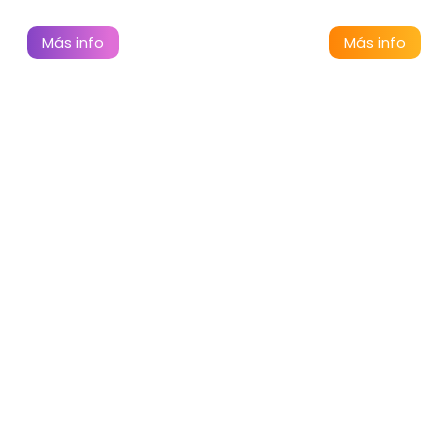
Más info
Más info